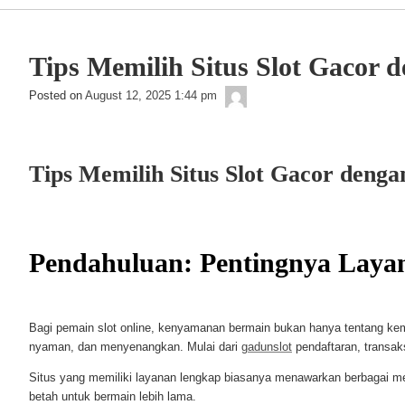
Navigation
Tips Memilih Situs Slot Gacor
Lentoons
Posted on
August 12, 2025 1:44 pm
Tips Memilih Situs Slot Gacor deng
Pendahuluan: Pentingnya Layan
Bagi pemain slot online, kenyamanan bermain bukan hanya tentang kem
nyaman, dan menyenangkan. Mulai dari
gadunslot
pendaftaran, transak
Situs yang memiliki layanan lengkap biasanya menawarkan berbagai m
betah untuk bermain lebih lama.