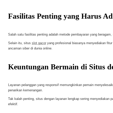
Fasilitas Penting yang Harus Ad
Salah satu fasilitas penting adalah metode pembayaran yang beragam, 
Selain itu, situs
slot gacor
yang profesional biasanya menyediakan fitur
ancaman siber di dunia online.
Keuntungan Bermain di Situs 
Layanan pelanggan yang responsif memungkinkan pemain menyelesaikan
penarikan kemenangan.
Tak kalah penting, situs dengan layanan lengkap sering menyediakan 
efektif.