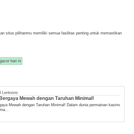
n situs pilihanmu memiliki semua fasilitas penting untuk memastikan
 gacor hari ni
4
Lentoons
: Bergaya Mewah dengan Taruhan Minimal!
rgaya Mewah dengan Taruhan Minimal! Dalam dunia permainan kasino
ma...