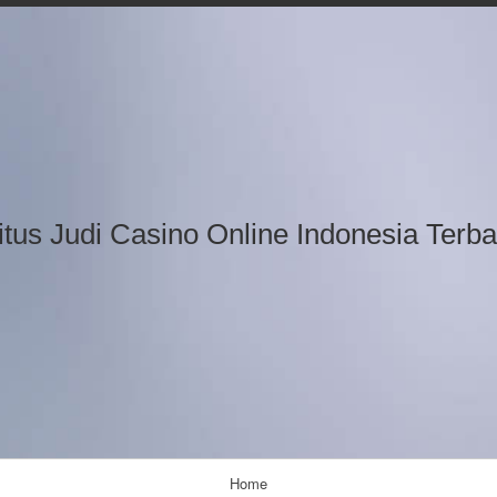
Skip
to
content
itus Judi Casino Online Indonesia Terba
Home