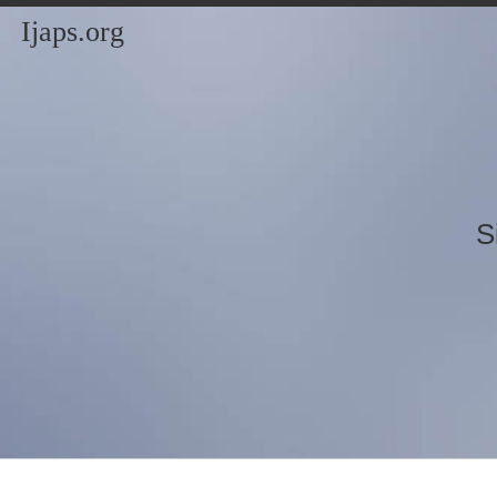
Ijaps.org
S
Primary