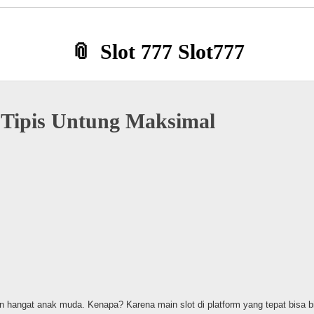
Slot 777 Slot777
ipis Untung Maksimal
an hangat anak muda. Kenapa? Karena main slot di platform yang tepat bisa b