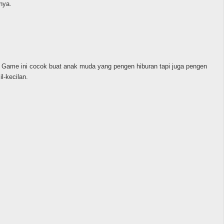
nya.
a. Game ini cocok buat anak muda yang pengen hiburan tapi juga pengen
l-kecilan.