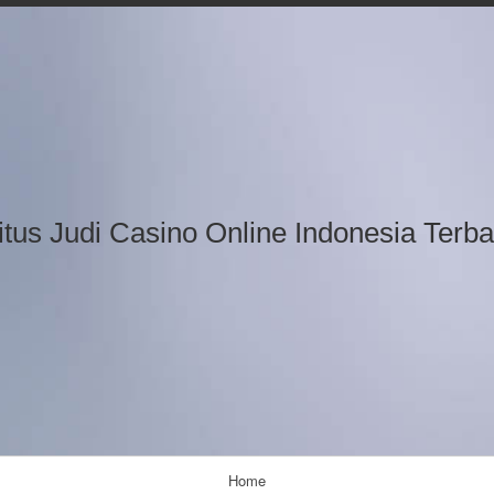
Skip
to
content
itus Judi Casino Online Indonesia Terba
Home