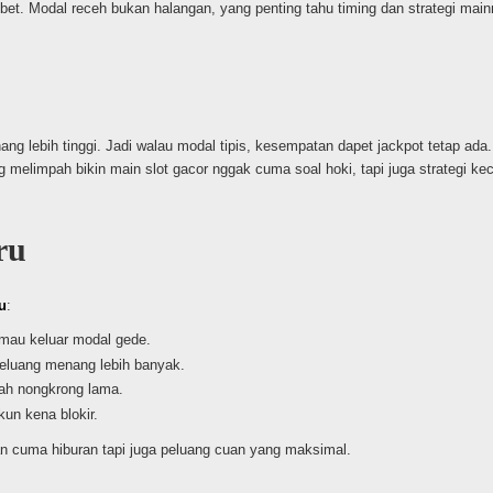
et. Modal receh bukan halangan, yang penting tahu timing dan strategi main
ng lebih tinggi. Jadi walau modal tipis, kesempatan dapet jackpot tetap ad
 melimpah bikin main slot gacor nggak cuma soal hoki, tapi juga strategi keci
ru
u
:
mau keluar modal gede.
luang menang lebih banyak.
tah nongkrong lama.
un kena blokir.
an cuma hiburan tapi juga peluang cuan yang maksimal.