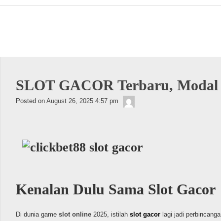
Navigation
SLOT GACOR Terbaru, Modal T
Lentoons
Posted on
August 26, 2025 4:57 pm
Kenalan Dulu Sama Slot Gacor
Di dunia game
slot online
2025, istilah
slot gacor
lagi jadi perbincang