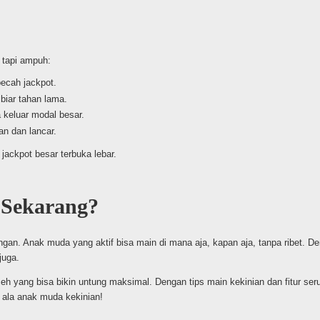
 tapi ampuh:
pecah jackpot.
biar tahan lama.
keluar modal besar.
an dan lancar.
 jackpot besar terbuka lebar.
 Sekarang?
an. Anak muda yang aktif bisa main di mana aja, kapan aja, tanpa ribet. De
juga.
eceh yang bisa bikin untung maksimal. Dengan tips main kekinian dan fitur se
 ala anak muda kekinian!