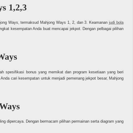
s 1,2,3
 Mahjong Ways, termaksud Mahjong Ways 1, 2, dan 3. Keamanan
judi bola
ingkat kesempatan Anda buat mencapai jekpot. Dengan pelbagai pilihan
 Ways
mlah spesifikasi bonus yang memikat dan program kesetiaan yang beri
au Anda cari kesempatan untuk menjadi pemenang jekpot besar, Mahjong
 Ways
ling dipercaya. Dengan bermacam pilihan permainan serta diagram yang