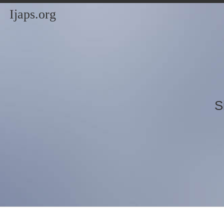
Ijaps.org
S
Primary