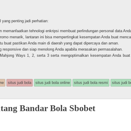
ang penting jadi perhatian:
 dan memanfaatkan tehnologi enkripsi membuat perlindungan personal data And
promo menarik, lantaran ini bisa mempertingkat kesempatan Anda buat mencap
 itu buat pastikan Anda main di daerah yang dapat dipercaya dan aman.
ng responsive dan siap menolong Anda apabila merasakan permasalahan.
in Mahjong Ways 1, 2, serta 3 serta mengoptimalkan kesempatan Anda bua
ine
situs judi bola
situs judi bola online
situs judi bola resmi
situs judi 
ntang Bandar Bola Sbobet