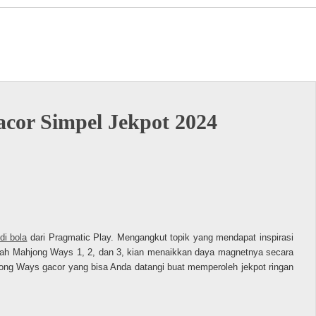
acor Simpel Jekpot 2024
udi bola
dari Pragmatic Play. Mengangkut topik yang mendapat inspirasi
dalah Mahjong Ways 1, 2, dan 3, kian menaikkan daya magnetnya secara
jong Ways gacor yang bisa Anda datangi buat memperoleh jekpot ringan