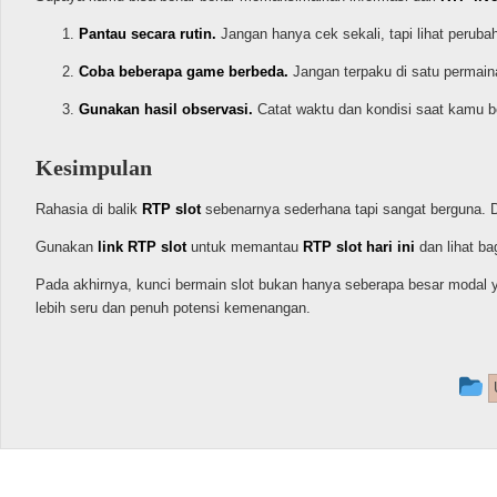
Pantau secara rutin.
Jangan hanya cek sekali, tapi lihat perub
Coba beberapa game berbeda.
Jangan terpaku di satu permain
Gunakan hasil observasi.
Catat waktu dan kondisi saat kamu 
Kesimpulan
Rahasia di balik
RTP slot
sebenarnya sederhana tapi sangat berguna.
Gunakan
link RTP slot
untuk memantau
RTP slot hari ini
dan lihat b
Pada akhirnya, kunci bermain slot bukan hanya seberapa besar modal
lebih seru dan penuh potensi kemenangan.
T
e
w
p