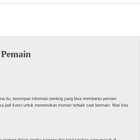
k Pemain
ana itu, tersimpan informasi penting yang bisa membantu pemain
a jadi kunci untuk menemukan momen terbaik saat bermain. Mari kita
a pemain dalam jangka panjang dari total taruhan yang masuk di