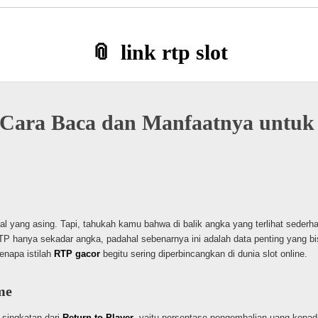
link rtp slot
: Cara Baca dan Manfaatnya untu
l yang asing. Tapi, tahukah kamu bahwa di balik angka yang terlihat sederh
hanya sekadar angka, padahal sebenarnya ini adalah data penting yang bis
napa istilah
RTP gacor
begitu sering diperbincangkan di dunia slot online.
me
singkatan dari
Return to Player
, yaitu persentase pengembalian uang kepad