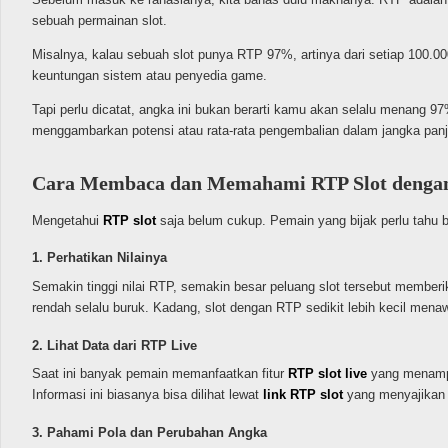
sebuah permainan slot.
Misalnya, kalau sebuah slot punya RTP 97%, artinya dari setiap 100.0
keuntungan sistem atau penyedia game.
Tapi perlu dicatat, angka ini bukan berarti kamu akan selalu menang 97
menggambarkan potensi atau rata-rata pengembalian dalam jangka panj
Cara Membaca dan Memahami RTP Slot denga
Mengetahui
RTP slot
saja belum cukup. Pemain yang bijak perlu tahu
1. Perhatikan Nilainya
Semakin tinggi nilai RTP, semakin besar peluang slot tersebut membe
rendah selalu buruk. Kadang, slot dengan RTP sedikit lebih kecil menawa
2. Lihat Data dari RTP Live
Saat ini banyak pemain memanfaatkan fitur
RTP slot live
yang menampil
Informasi ini biasanya bisa dilihat lewat
link RTP slot
yang menyajikan 
3. Pahami Pola dan Perubahan Angka