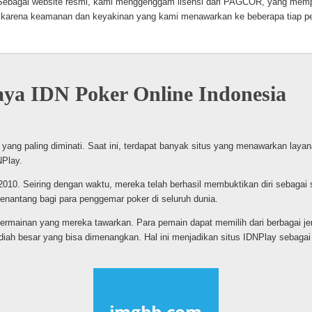
na. Sebagai website resmi, kami menggenggam lisensi dari PAGCOR, yang mempe
ng karena keamanan dan keyakinan yang kami menawarkan ke beberapa tiap p
caya IDN Poker Online Indonesia
 yang paling diminati. Saat ini, terdapat banyak situs yang menawarkan layan
NPlay.
 2010. Seiring dengan waktu, mereka telah berhasil membuktikan diri sebagai 
nantang bagi para penggemar poker di seluruh dunia.
ermainan yang mereka tawarkan. Para pemain dapat memilih dari berbagai jen
iah besar yang bisa dimenangkan. Hal ini menjadikan situs IDNPlay sebaga