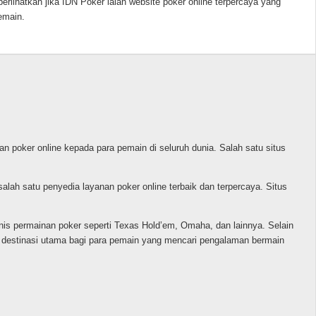
rlihatkan jika IDN Poker ialah website poker online terpercaya yang
emain.
an poker online kepada para pemain di seluruh dunia. Salah satu situs
salah satu penyedia layanan poker online terbaik dan terpercaya. Situs
is permainan poker seperti Texas Hold’em, Omaha, dan lainnya. Selain
i destinasi utama bagi para pemain yang mencari pengalaman bermain