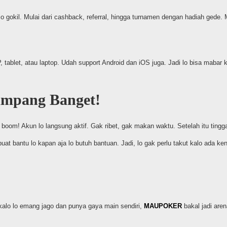
mo gokil. Mulai dari cashback, referral, hingga turnamen dengan hadiah gede
, tablet, atau laptop. Udah support Android dan iOS juga. Jadi lo bisa mabar
pang Banget!
an boom! Akun lo langsung aktif. Gak ribet, gak makan waktu. Setelah itu ting
at bantu lo kapan aja lo butuh bantuan. Jadi, lo gak perlu takut kalo ada ken
 kalo lo emang jago dan punya gaya main sendiri,
MAUPOKER
bakal jadi aren