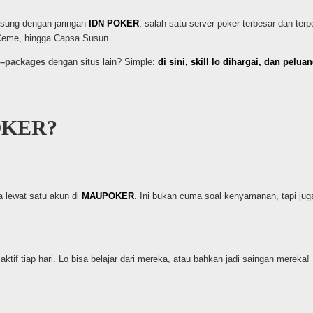
ngsung dengan jaringan
IDN POKER
, salah satu server poker terbesar dan terp
 Ceme, hingga Capsa Susun.
s–packages
dengan situs lain? Simple:
di sini, skill lo dihargai, dan pelu
OKER?
 lewat satu akun di
MAUPOKER
. Ini bukan cuma soal kenyamanan, tapi juga 
ktif tiap hari. Lo bisa belajar dari mereka, atau bahkan jadi saingan mereka! 