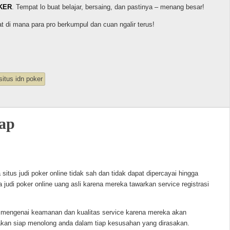
KER
. Tempat lo buat belajar, bersaing, dan pastinya – menang besar!
t di mana para pro berkumpul dan cuan ngalir terus!
situs idn poker
kap
situs judi poker online tidak sah dan tidak dapat dipercayai hingga
 judi poker online uang asli karena mereka tawarkan service registrasi
mas mengenai keamanan dan kualitas service karena mereka akan
kan siap menolong anda dalam tiap kesusahan yang dirasakan.