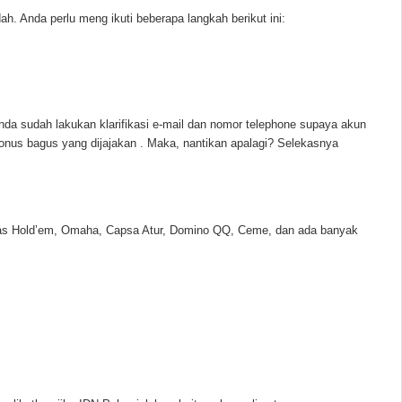
ah. Anda perlu meng ikuti beberapa langkah berikut ini:
nda sudah lakukan klarifikasi e-mail dan nomor telephone supaya akun
bonus bagus yang dijajakan . Maka, nantikan apalagi? Selekasnya
 Texas Hold’em, Omaha, Capsa Atur, Domino QQ, Ceme, dan ada banyak