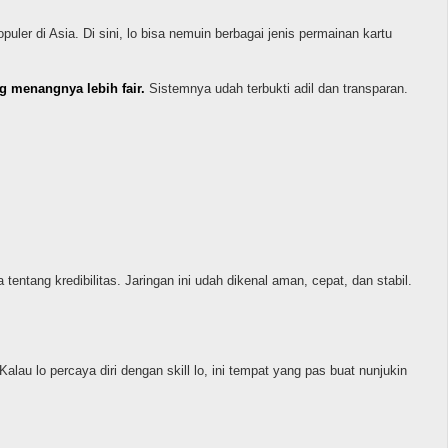
opuler di Asia. Di sini, lo bisa nemuin berbagai jenis permainan kartu
ang menangnya lebih fair.
Sistemnya udah terbukti adil dan transparan.
tentang kredibilitas. Jaringan ini udah dikenal aman, cepat, dan stabil.
Kalau lo percaya diri dengan skill lo, ini tempat yang pas buat nunjukin