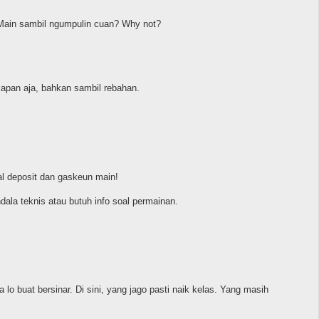
. Main sambil ngumpulin cuan? Why not?
 kapan aja, bahkan sambil rebahan.
gal deposit dan gaskeun main!
dala teknis atau butuh info soal permainan.
a lo buat bersinar. Di sini, yang jago pasti naik kelas. Yang masih