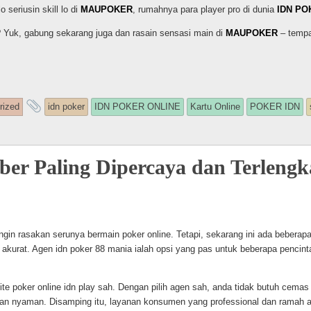
seriusin skill lo di
MAUPOKER
, rumahnya para player pro di dunia
IDN PO
er? Yuk, gabung sekarang juga dan rasain sensasi main di
MAUPOKER
– tempa
and
rized
idn poker
IDN POKER ONLINE
Kartu Online
POKER IDN
tagged
ber Paling Dipercaya dan Terleng
ngin rasakan serunya bermain poker online. Tetapi, sekarang ini ada beberapa 
 akurat. Agen idn poker 88 mania ialah opsi yang pas untuk beberapa pencinta
bsite poker online idn play sah. Dengan pilih agen sah, anda tidak butuh ce
n nyaman. Disamping itu, layanan konsumen yang professional dan ramah a