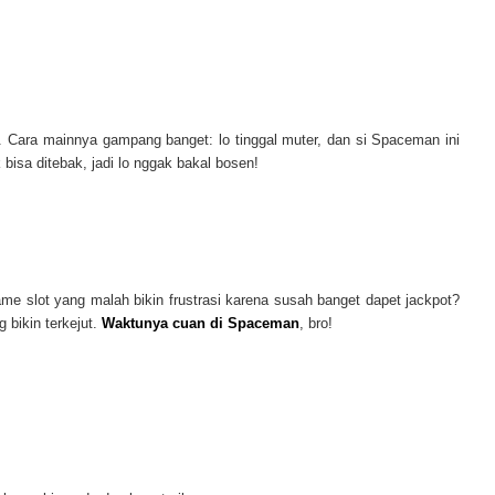
r. Cara mainnya gampang banget: lo tinggal muter, dan si Spaceman ini
 bisa ditebak, jadi lo nggak bakal bosen!
e slot yang malah bikin frustrasi karena susah banget dapet jackpot?
 bikin terkejut.
Waktunya cuan di Spaceman
, bro!