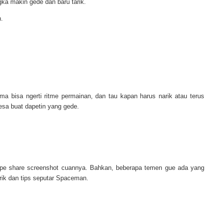
gka makin gede dan baru tarik.
n.
ama bisa ngerti ritme permainan, dan tau kapan harus narik atau terus
gesa buat dapetin yang gede.
mpe share screenshot cuannya. Bahkan, beberapa temen gue ada yang
trik dan tips seputar Spaceman.