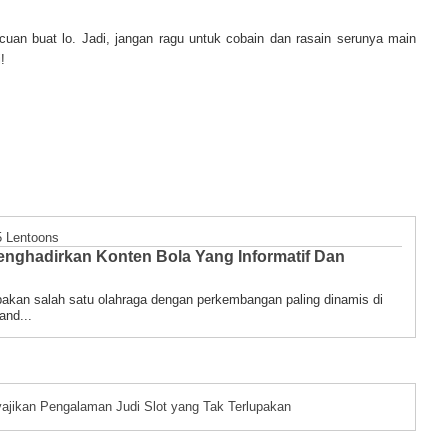
 cuan buat lo. Jadi, jangan ragu untuk cobain dan rasain serunya main
!
5
Lentoons
Menghadirkan Konten Bola Yang Informatif Dan
akan salah satu olahraga dengan perkembangan paling dinamis di
and...
ajikan Pengalaman Judi Slot yang Tak Terlupakan