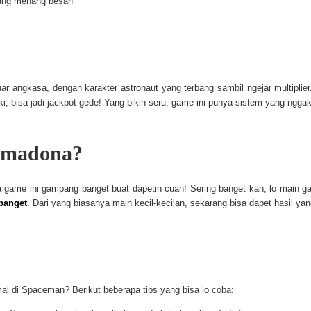
 yang menang besar!
ar angkasa, dengan karakter astronaut yang terbang sambil ngejar multiplie
i, bisa jadi jackpot gede! Yang bikin seru, game ini punya sistem yang nggak
rimadona?
game ini gampang banget buat dapetin cuan! Sering banget kan, lo main gam
banget
. Dari yang biasanya main kecil-kecilan, sekarang bisa dapet hasil yang
al di Spaceman? Berikut beberapa tips yang bisa lo coba: