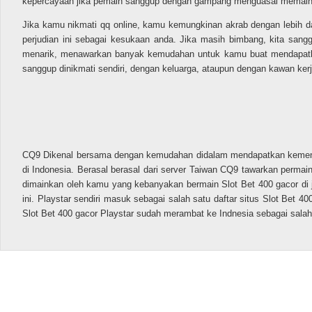
kepercayaan jika pemain sanggup dengan gampang menguasai memainka
Jika kamu nikmati qq online, kamu kemungkinan akrab dengan lebih da
perjudian ini sebagai kesukaan anda. Jika masih bimbang, kita sanggu
menarik, menawarkan banyak kemudahan untuk kamu buat mendapatkan 
sanggup dinikmati sendiri, dengan keluarga, ataupun dengan kawan kerj
CQ9 Dikenal bersama dengan kemudahan didalam mendapatkan kemenang
di Indonesia. Berasal berasal dari server Taiwan CQ9 tawarkan permain
dimainkan oleh kamu yang kebanyakan bermain Slot Bet 400 gacor di
ini. Playstar sendiri masuk sebagai salah satu daftar situs Slot Bet
Slot Bet 400 gacor Playstar sudah merambat ke Indnesia sebagai salah 
©2026 raindrops
Entr