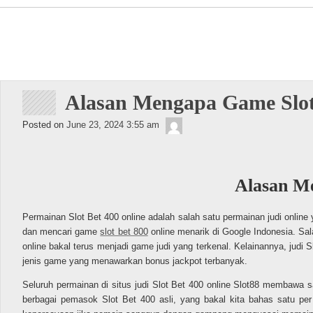
Navigation
Alasan Mengapa Game Slot 
Lentoons
Posted on
June 23, 2024 3:55 am
Alasan Me
Permainan Slot Bet 400 online adalah salah satu permainan judi online
dan mencari game
slot bet 800
online menarik di Google Indonesia. Sal
online bakal terus menjadi game judi yang terkenal. Kelainannya, judi
jenis game yang menawarkan bonus jackpot terbanyak.
Seluruh permainan di situs judi Slot Bet 400 online Slot88 membawa s
berbagai pemasok Slot Bet 400 asli, yang bakal kita bahas satu per