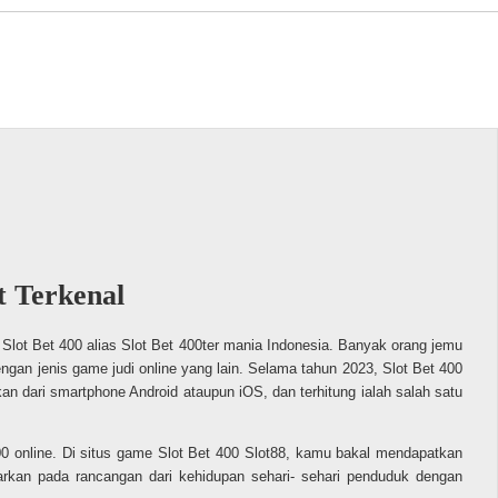
t Terkenal
 Slot Bet 400 alias Slot Bet 400ter mania Indonesia. Banyak orang jemu
ngan jenis game judi online yang lain. Selama tahun 2023, Slot Bet 400
an dari smartphone Android ataupun iOS, dan terhitung ialah salah satu
400 online. Di situs game Slot Bet 400 Slot88, kamu bakal mendapatkan
sarkan pada rancangan dari kehidupan sehari- sehari penduduk dengan