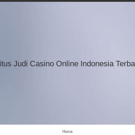
Skip
to
content
itus Judi Casino Online Indonesia Terba
Home