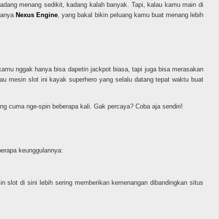
 kadang menang sedikit, kadang kalah banyak. Tapi, kalau kamu main di
amanya
Nexus Engine
, yang bakal bikin peluang kamu buat menang lebih
kamu nggak hanya bisa dapetin jackpot biasa, tapi juga bisa merasakan
lau mesin slot ini kayak superhero yang selalu datang tepat waktu buat
ng cuma nge-spin beberapa kali. Gak percaya? Coba aja sendiri!
berapa keunggulannya:
in slot di sini lebih sering memberikan kemenangan dibandingkan situs