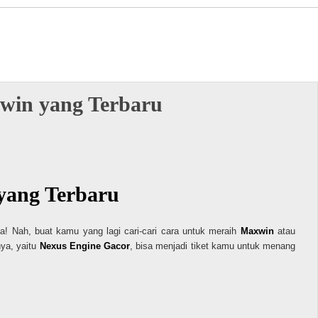
win yang Terbaru
yang Terbaru
a! Nah, buat kamu yang lagi cari-cari cara untuk meraih
Maxwin
atau
ya, yaitu
Nexus Engine Gacor
, bisa menjadi tiket kamu untuk menang