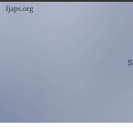
Ijaps.org
S
Primary