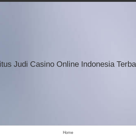
Skip
to
content
itus Judi Casino Online Indonesia Terba
Home