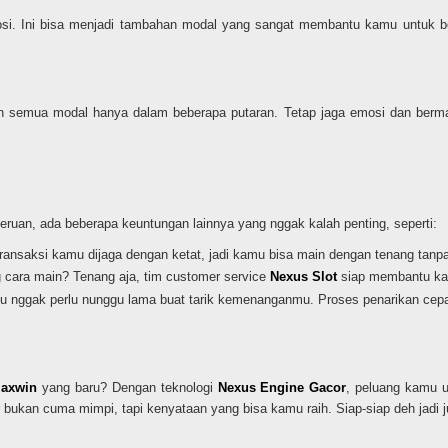
i. Ini bisa menjadi tambahan modal yang sangat membantu kamu untuk ber
an semua modal hanya dalam beberapa putaran. Tetap jaga emosi dan bermain
uan, ada beberapa keuntungan lainnya yang nggak kalah penting, seperti:
ransaksi kamu dijaga dengan ketat, jadi kamu bisa main dengan tenang tanpa
g cara main? Tenang aja, tim customer service
Nexus Slot
siap membantu ka
u nggak perlu nunggu lama buat tarik kemenanganmu. Proses penarikan cep
axwin
yang baru? Dengan teknologi
Nexus Engine Gacor
, peluang kamu u
r bukan cuma mimpi, tapi kenyataan yang bisa kamu raih. Siap-siap deh jadi 