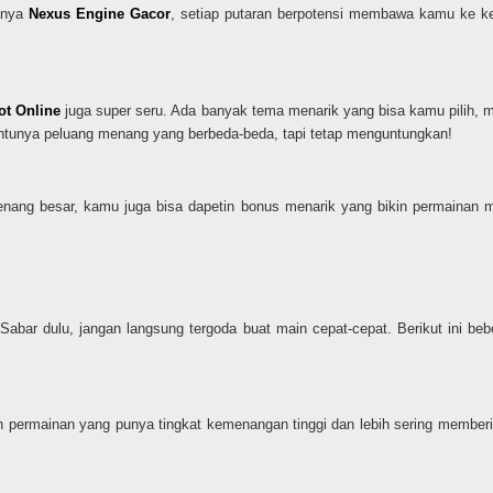
anya
Nexus Engine Gacor
, setiap putaran berpotensi membawa kamu ke k
ot Online
juga super seru. Ada banyak tema menarik yang bisa kamu pilih, m
tentunya peluang menang yang berbeda-beda, tapi tetap menguntungkan!
nang besar, kamu juga bisa dapetin bonus menarik yang bikin permainan ma
 Sabar dulu, jangan langsung tergoda buat main cepat-cepat. Berikut ini b
lih permainan yang punya tingkat kemenangan tinggi dan lebih sering membe