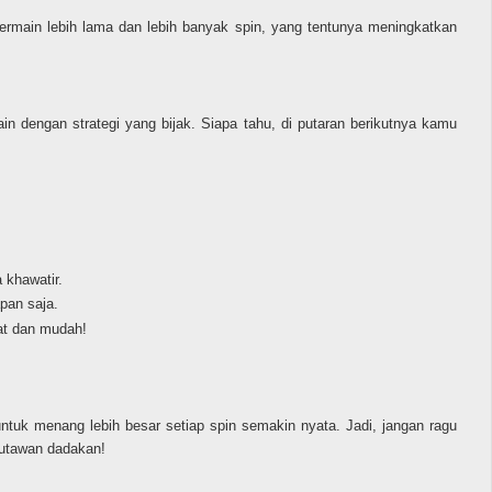
main lebih lama dan lebih banyak spin, yang tentunya meningkatkan
 dengan strategi yang bijak. Siapa tahu, di putaran berikutnya kamu
 khawatir.
pan saja.
at dan mudah!
ntuk menang lebih besar setiap spin semakin nyata. Jadi, jangan ragu
jutawan dadakan!