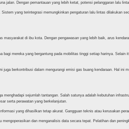
a jalan. Dengan pemantauan yang lebih ketat, potensi pelanggaran lalu linta
. Sistem yang terintegrasi memungkinkan pengaturan lalu lintas dilakukan sec
s masyarakat di ibu kota. Dengan pengawasan yang lebih baik, arus kendara
ma bagi mereka yang bergantung pada mobilitas tinggi setiap harinya. Selai
em ini juga berkontribusi dalam mengurangi emisi gas buang kendaraan. Hal i
ga menghadapi sejumlah tantangan. Salah satunya adalah kebutuhan infrastr
sar serta perawatan yang berkelanjutan.
r informasi yang dihasilkan tetap akurat. Gangguan teknis atau kerusakan per
mengoperasikan dan menganalisis data secara tepat. Pelatihan dan peningk