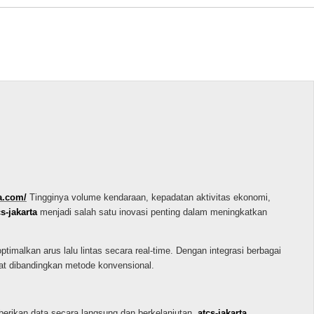
ta.com/
Tingginya volume kendaraan, kepadatan aktivitas ekonomi,
cs-jakarta
menjadi salah satu inovasi penting dalam meningkatkan
malkan arus lalu lintas secara real-time. Dengan integrasi berbagai
rat dibandingkan metode konvensional.
berikan data secara langsung dan berkelanjutan.
atcs-jakarta