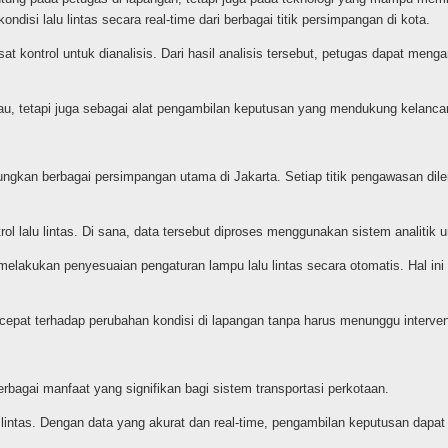
isi lalu lintas secara real-time dari berbagai titik persimpangan di kota.
 kontrol untuk dianalisis. Dari hasil analisis tersebut, petugas dapat menga
u, tetapi juga sebagai alat pengambilan keputusan yang mendukung kelancaran
ubungkan berbagai persimpangan utama di Jakarta. Setiap titik pengawasan
l lalu lintas. Di sana, data tersebut diproses menggunakan sistem analitik un
t melakukan penyesuaian pengaturan lampu lalu lintas secara otomatis. Hal 
at terhadap perubahan kondisi di lapangan tanpa harus menunggu interven
bagai manfaat yang signifikan bagi sistem transportasi perkotaan.
 lintas. Dengan data yang akurat dan real-time, pengambilan keputusan dapa