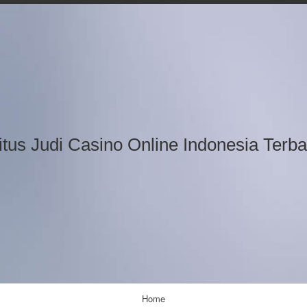
Skip
to
content
itus Judi Casino Online Indonesia Terba
Home