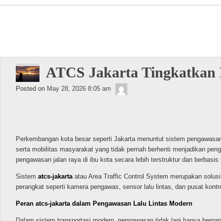
Navigation
ATCS Jakarta Tingkatkan 
Lentoons
Posted on
May 28, 2026 8:05 am
Perkembangan kota besar seperti Jakarta menuntut sistem pengawasan l
serta mobilitas masyarakat yang tidak pernah berhenti menjadikan peng
pengawasan jalan raya di ibu kota secara lebih terstruktur dan berbasis 
Sistem
atcs-jakarta
atau Area Traffic Control System merupakan solusi 
perangkat seperti kamera pengawas, sensor lalu lintas, dan pusat kon
Peran atcs-jakarta dalam Pengawasan Lalu Lintas Modern
Dalam sistem transportasi modern, pengawasan tidak lagi hanya berga