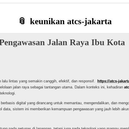
keunikan atcs-jakarta
Pengawasan Jalan Raya Ibu Kota
alu lintas yang semakin canggih, efektif, dan responsif.
https://atcs-jakar
elolaan jalan raya sebagai tantangan utama. Dalam konteks ini, kehadiran
at
teknologi.
berbasis digital yang dirancang untuk memantau, mengendalikan, dan mengopti
trol data, sistem ini memberikan kemampuan pengawasan yang jauh lebih aku
ntung pada petugas di lapangan, tetapi juga pada teknologi yang mampu mem