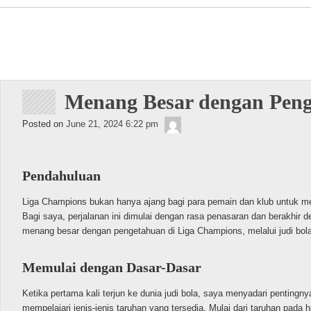
Navigation
Menang Besar dengan Peng
Lentoons
Posted on
June 21, 2024 6:22 pm
Pendahuluan
Liga Champions bukan hanya ajang bagi para pemain dan klub untuk me
Bagi saya, perjalanan ini dimulai dengan rasa penasaran dan berakhir
menang besar dengan pengetahuan di Liga Champions, melalui judi bola 
Memulai dengan Dasar-Dasar
Ketika pertama kali terjun ke dunia judi bola, saya menyadari pentingn
mempelajari jenis-jenis taruhan yang tersedia. Mulai dari taruhan pada