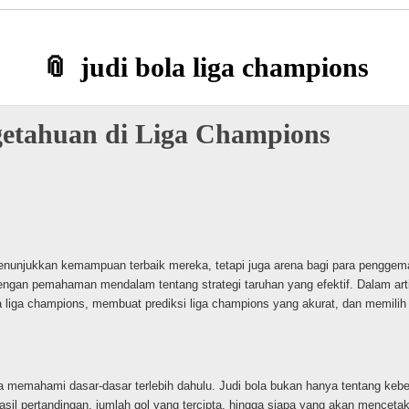
judi bola liga champions
etahuan di Liga Champions
nunjukkan kemampuan terbaik mereka, tetapi juga arena bagi para penggema
 dengan pemahaman mendalam tentang strategi taruhan yang efektif. Dalam ar
liga champions, membuat prediksi liga champions yang akurat, dan memilih s
ya memahami dasar-dasar terlebih dahulu. Judi bola bukan hanya tentang keber
 hasil pertandingan, jumlah gol yang tercipta, hingga siapa yang akan mencet