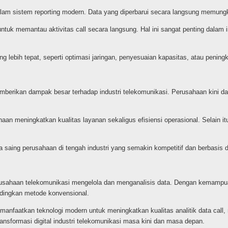
g dalam sistem reporting modern. Data yang diperbarui secara langsung memu
tuk memantau aktivitas call secara langsung. Hal ini sangat penting dalam
 lebih tepat, seperti optimasi jaringan, penyesuaian kapasitas, atau pening
emberikan dampak besar terhadap industri telekomunikasi. Perusahaan kini da
haan meningkatkan kualitas layanan sekaligus efisiensi operasional. Selain 
a saing perusahaan di tengah industri yang semakin kompetitif dan berbasis d
erusahaan telekomunikasi mengelola dan menganalisis data. Dengan kemampuan
andingkan metode konvensional.
manfaatkan teknologi modern untuk meningkatkan kualitas analitik data ca
transformasi digital industri telekomunikasi masa kini dan masa depan.