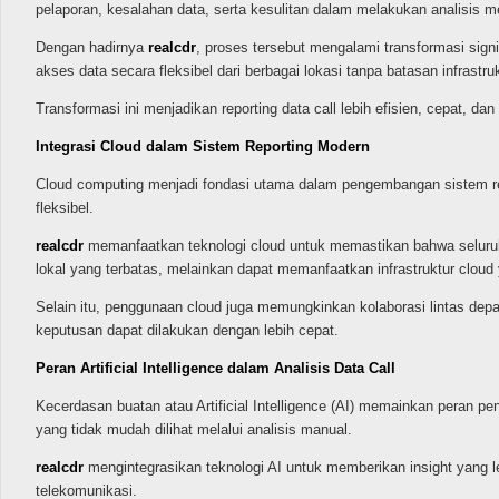
pelaporan, kesalahan data, serta kesulitan dalam melakukan analisis 
Dengan hadirnya
realcdr
, proses tersebut mengalami transformasi sign
akses data secara fleksibel dari berbagai lokasi tanpa batasan infrastrukt
Transformasi ini menjadikan reporting data call lebih efisien, cepat,
Integrasi Cloud dalam Sistem Reporting Modern
Cloud computing menjadi fondasi utama dalam pengembangan sistem rep
fleksibel.
realcdr
memanfaatkan teknologi cloud untuk memastikan bahwa seluruh d
lokal yang terbatas, melainkan dapat memanfaatkan infrastruktur cloud y
Selain itu, penggunaan cloud juga memungkinkan kolaborasi lintas dep
keputusan dapat dilakukan dengan lebih cepat.
Peran Artificial Intelligence dalam Analisis Data Call
Kecerdasan buatan atau Artificial Intelligence (AI) memainkan peran p
yang tidak mudah dilihat melalui analisis manual.
realcdr
mengintegrasikan teknologi AI untuk memberikan insight yang l
telekomunikasi.