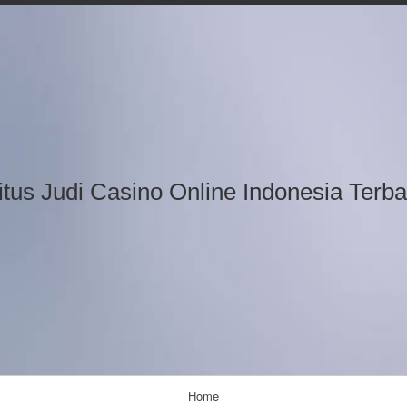
Skip
to
content
itus Judi Casino Online Indonesia Terba
Home