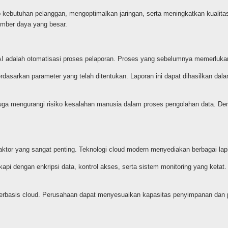
 kebutuhan pelanggan, mengoptimalkan jaringan, serta meningkatkan kualit
mber daya yang besar.
 AI adalah otomatisasi proses pelaporan. Proses yang sebelumnya memerlukan 
arkan parameter yang telah ditentukan. Laporan ini dapat dihasilkan dalam b
i juga mengurangi risiko kesalahan manusia dalam proses pengolahan data. De
faktor yang sangat penting. Teknologi cloud modern menyediakan berbagai la
pi dengan enkripsi data, kontrol akses, serta sistem monitoring yang ketat
 berbasis cloud. Perusahaan dapat menyesuaikan kapasitas penyimpanan da