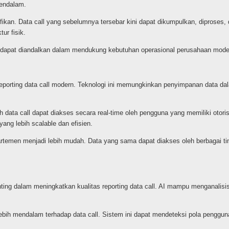
mendalam.
ifikan. Data call yang sebelumnya tersebar kini dapat dikumpulkan, diproses,
ur fisik.
 dan dapat diandalkan dalam mendukung kebutuhan operasional perusahaan mode
orting data call modern. Teknologi ini memungkinkan penyimpanan data dal
ata call dapat diakses secara real-time oleh pengguna yang memiliki otorisa
ang lebih scalable dan efisien.
artemen menjadi lebih mudah. Data yang sama dapat diakses oleh berbagai t
enting dalam meningkatkan kualitas reporting data call. AI mampu menganalisi
ebih mendalam terhadap data call. Sistem ini dapat mendeteksi pola pengguna