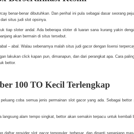
ercay benar-benar dibutuhkan. Dan perihal ini pula sebagai dasar seorang pej
dari situs judi slot opsinya.
uk tiap sloter andal. Ada beberapa sloter di luaran sana kurang yakin dengan
panjang akan bermain di situs tersebut.
 abal – abal. Walau sebenarnya malah situs judi gacor dengan lisensi terperc
an lakukan click kapan pun, dimanapun, dan dari perangkat apa. Cara paling
uk bettor.
ber 100 TO Kecil Terlengkap
ki peluang coba semua jenis permainan slot gacor yang ada. Sebagai bettor 
angsung alam tempo singkat, bettor akan semakin terpacu untuk kembali ber
ng daftar provider slot gacor terpopuler, terbesar, dan dinanti sepanjang 