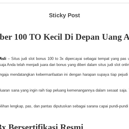
Sticky Post
ber 100 TO Kecil Di Depan Uang A
Asli
– Situs judi slot bonus 100 to 3x dipercayai sebagai tempat yang pas
aja Anda telah menjadi juara dari bonus yang diberi dalam situs judi slot 
gaja mendatangkan kebermanfaatan ini dengan harapan supaya tiap pejudi s
luaran sana yang ingin raih tiap peluang kemenangannya dalam sesaat saja. Ten
pilihan lengkap, pas, dan pantas diputuskan sebagai sarana capai pundi-pund
x Bersertifikasi Resmi