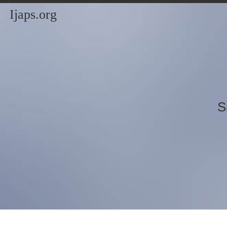
Ijaps.org
S
Primary