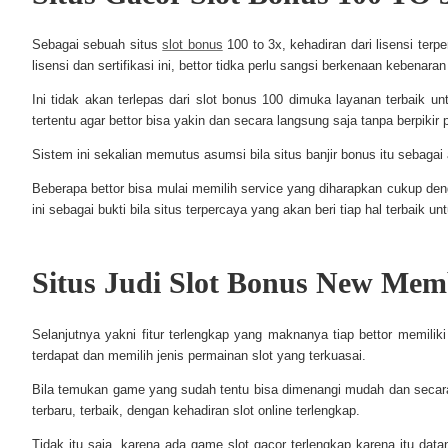
Sebagai sebuah situs
slot bonus
100 to 3x, kehadiran dari lisensi terp
lisensi dan sertifikasi ini, bettor tidka perlu sangsi berkenaan kebenaran 
Ini tidak akan terlepas dari slot bonus 100 dimuka layanan terbaik unt
tertentu agar bettor bisa yakin dan secara langsung saja tanpa berpikir 
Sistem ini sekalian memutus asumsi bila situs banjir bonus itu sebagai
Beberapa bettor bisa mulai memilih service yang diharapkan cukup deng
ini sebagai bukti bila situs terpercaya yang akan beri tiap hal terbaik unt
Situs Judi Slot Bonus New Mem
Selanjutnya yakni fitur terlengkap yang maknanya tiap bettor memili
terdapat dan memilih jenis permainan slot yang terkuasai.
Bila temukan game yang sudah tentu bisa dimenangi mudah dan secara l
terbaru, terbaik, dengan kehadiran slot online terlengkap.
Tidak itu saja, karena ada game slot gacor terlengkap karena itu data