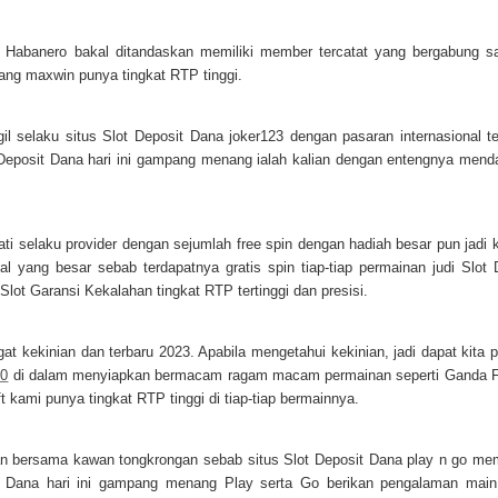
Habanero bakal ditandaskan memiliki member tercatat yang bergabung sam
ang maxwin punya tingkat RTP tinggi.
gil selaku situs Slot Deposit Dana joker123 dengan pasaran internasional t
eposit Dana hari ini gampang menang ialah kalian dengan entengnya mendapat
selaku provider dengan sejumlah free spin dengan hadiah besar pun jadi kel
 yang besar sebab terdapatnya gratis spin tiap-tiap permainan judi Slot De
Slot Garansi Kekalahan tingkat RTP tertinggi dan presisi.
inian dan terbaru 2023. Apabila mengetahui kekinian, jadi dapat kita piki
00
di dalam menyiapkan bermacam ragam macam permainan seperti Ganda Fo
kami punya tingkat RTP tinggi di tiap-tiap bermainnya.
n bersama kawan tongkrongan sebab situs Slot Deposit Dana play n go mema
it Dana hari ini gampang menang Play serta Go berikan pengalaman mai