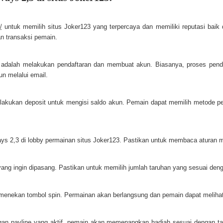
/
untuk memilih situs Joker123 yang terpercaya dan memiliki reputasi baik d
n transaksi pemain.
ya adalah melakukan pendaftaran dan membuat akun. Biasanya, proses pend
un melalui email.
elakukan deposit untuk mengisi saldo akun. Pemain dapat memilih metode p
ays 2,3 di lobby permainan situs Joker123. Pastikan untuk membaca aturan
ng ingin dipasang. Pastikan untuk memilih jumlah taruhan yang sesuai denga
enekan tombol spin. Permainan akan berlangsung dan pemain dapat melihat 
gan payline yang aktif, pemain akan memenangkan hadiah sesuai dengan ta