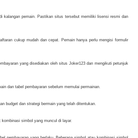
i kalangan pemain. Pastikan situs tersebut memiliki lisensi resmi dan
aftaran cukup mudah dan cepat. Pemain hanya perlu mengisi formulir
embayaran yang disediakan oleh situs Joker123 dan mengikuti petunjuk
 main dan tabel pembayaran sebelum memulai permainan.
n budget dan strategi bermain yang telah ditentukan.
kombinasi simbol yang muncul di layar.
bel pembayaran yang berlaku. Beberapa simbol atau kombinasi simbol