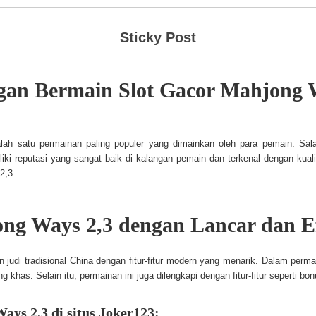
Sticky Post
an Bermain Slot Gacor Mahjong 
lah satu permainan paling populer yang dimainkan oleh para pemain. S
iki reputasi yang sangat baik di kalangan pemain dan terkenal dengan kual
2,3.
ng Ways 2,3 dengan Lancar dan Ef
udi tradisional China dengan fitur-fitur modern yang menarik. Dalam perm
g khas. Selain itu, permainan ini juga dilengkapi dengan fitur-fitur seperti bo
ys 2,3 di situs Joker123: