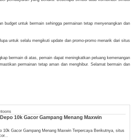
 dan budget untuk bermain sehingga permainan tetap menyenangkan dan
lupa untuk selalu mengikuti update dan promo-promo menarik dari situs
ngkap bermain di atas, pemain dapat meningkatkan peluang kemenangan
emastikan permainan tetap aman dan menghibur. Selamat bermain dan
ntoons
t Depo 10k Gacor Gampang Menang Maxwin
po 10k Gacor Gampang Menang Maxwin Terpercaya Berikutnya, situs
or...