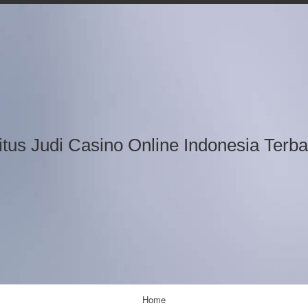
Skip
to
content
itus Judi Casino Online Indonesia Terba
Home