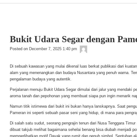
Navigation
Bukit Udara Segar dengan Pame
Lentoons
Posted on
December 7, 2025 1:40 pm
Di sebuah kawasan yang mulai dikenal luas berkat publikasi dari kuatan
alam yang menenangkan dan budaya Nusantara yang penuh warna. Te
pengalaman budaya yang autentik.
Perjalanan menuju Bukit Udara Segar dimulai dari jalur yang mendaki p
aroma tanah dan pepohonan yang membuat siapa pun ingin menarik napas
Namun titik istimewa dari bukit ini bukan hanya lanskapnya. Saat pe
Pameran ini seperti sebuah pasar seni yang hidup, di mana para pengraj
Di salah satu sudut, seorang pengrajin tenun dari Nusa Tenggara Timu
dibuat takjub melihat bagaimana sehelai benang bisa diubah menjadi p
memperlihatkan motif Dayak yang rumit dan penuh simbol. Sentuhan al