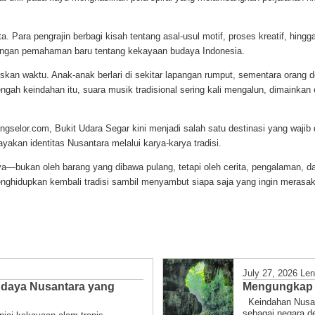
ta. Para pengrajin berbagi kisah tentang asal-usul motif, proses kreatif, hin
dengan pemahaman baru tentang kekayaan budaya Indonesia.
iskan waktu. Anak-anak berlari di sekitar lapangan rumput, sementara orang 
engah keindahan itu, suara musik tradisional sering kali mengalun, dimaink
ungselor.com, Bukit Udara Segar kini menjadi salah satu destinasi yang wajib
kan identitas Nusantara melalui karya-karya tradisi.
ya—bukan oleh barang yang dibawa pulang, tetapi oleh cerita, pengalaman, d
nghidupkan kembali tradisi sambil menyambut siapa saja yang ingin merasa
July 27, 2026
Len
udaya Nusantara yang
Mengungkap P
Keindahan Nusant
sebagai negara de