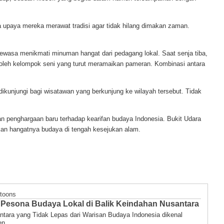
gga upaya mereka merawat tradisi agar tidak hilang dimakan zaman.
dewasa menikmati minuman hangat dari pedagang lokal. Saat senja tiba,
an oleh kelompok seni yang turut meramaikan pameran. Kombinasi antara
 dikunjungi bagi wisatawan yang berkunjung ke wilayah tersebut. Tidak
an penghargaan baru terhadap kearifan budaya Indonesia. Bukit Udara
kan hangatnya budaya di tengah kesejukan alam.
toons
esona Budaya Lokal di Balik Keindahan Nusantara
ara yang Tidak Lepas dari Warisan Budaya Indonesia dikenal
n...