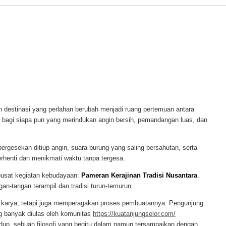
uah destinasi yang perlahan berubah menjadi ruang pertemuan antara
ian bagi siapa pun yang merindukan angin bersih, pemandangan luas, dan
ergesekan ditiup angin, suara burung yang saling bersahutan, serta
rhenti dan menikmati waktu tanpa tergesa.
 pusat kegiatan kebudayaan:
Pameran Kerajinan Tradisi Nusantara
.
an-tangan terampil dan tradisi turun-temurun.
sil karya, tetapi juga memperagakan proses pembuatannya. Pengunjung
ng banyak diulas oleh komunitas
https://kuatanjungselor.com/
dup, sebuah filosofi yang begitu dalam namun tersampaikan dengan