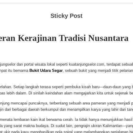
Sticky Post
ran Kerajinan Tradisi Nusantara
jungselor dan portal wisata lokal seperti kuatanjungselor.com, terdapat seb
mpat itu bernama
Bukit Udara Segar
, sebuah bukit yang menjadi titik pelar
erlahan. Setiap langkah terasa seperti pembuka kisah baru—daun-daun yang b
 lebih dalam. Di sinilah keindahan alam mengajarkan kita untuk sejenak be
ngunjung mencapai puncaknya, terbentang sebuah area pameran yang menjadi
in dari berbagai daerah berkumpul dan menampilkan karya yang lahir dari tang
r menata lembaran kain ikat berwarna cerah. Ia tidak hanya menunjukkan ha
ola yang sarat makna budaya. Di sudut lain, pengrajin ukiran Kalimantan—ya
at ukir pada kayu menghasilkan pola spiral yang melambangkan perjalanan hi