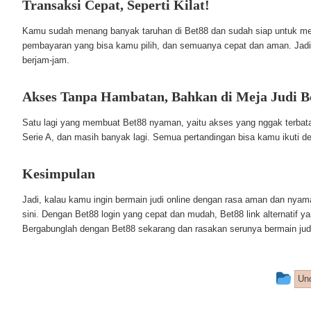
Transaksi Cepat, Seperti Kilat!
Kamu sudah menang banyak taruhan di Bet88 dan sudah siap untuk m
pembayaran yang bisa kamu pilih, dan semuanya cepat dan aman. Jadi
berjam-jam.
Akses Tanpa Hambatan, Bahkan di Meja Judi B
Satu lagi yang membuat Bet88 nyaman, yaitu akses yang nggak terbatas. 
Serie A, dan masih banyak lagi. Semua pertandingan bisa kamu ikuti d
Kesimpulan
Jadi, kalau kamu ingin bermain judi online dengan rasa aman dan nya
sini. Dengan Bet88 login yang cepat dan mudah, Bet88 link alternatif 
Bergabunglah dengan Bet88 sekarang dan rasakan serunya bermain jud
Th
Un
ent