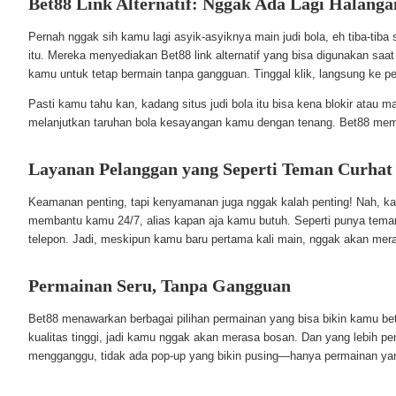
Bet88 Link Alternatif: Nggak Ada Lagi Halanga
Pernah nggak sih kamu lagi asyik-asyiknya main judi bola, eh tiba-tiba
itu. Mereka menyediakan Bet88 link alternatif yang bisa digunakan sa
kamu untuk tetap bermain tanpa gangguan. Tinggal klik, langsung ke pe
Pasti kamu tahu kan, kadang situs judi bola itu bisa kena blokir atau ma
melanjutkan taruhan bola kesayangan kamu dengan tenang. Bet88 mema
Layanan Pelanggan yang Seperti Teman Curhat
Keamanan penting, tapi kenyamanan juga nggak kalah penting! Nah, ka
membantu kamu 24/7, alias kapan aja kamu butuh. Seperti punya teman
telepon. Jadi, meskipun kamu baru pertama kali main, nggak akan mer
Permainan Seru, Tanpa Gangguan
Bet88 menawarkan berbagai pilihan permainan yang bisa bikin kamu bet
kualitas tinggi, jadi kamu nggak akan merasa bosan. Dan yang lebih 
mengganggu, tidak ada pop-up yang bikin pusing—hanya permainan yang